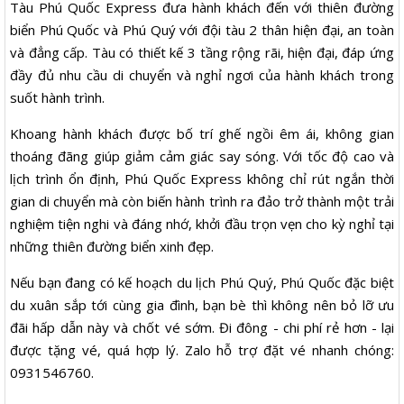
Tàu Phú Quốc Express đưa hành khách đến với thiên đường
biển Phú Quốc và Phú Quý với đội tàu 2 thân hiện đại, an toàn
và đẳng cấp. Tàu có thiết kế 3 tầng rộng rãi, hiện đại, đáp ứng
đầy đủ nhu cầu di chuyển và nghỉ ngơi của hành khách trong
suốt hành trình.
Khoang hành khách được bố trí ghế ngồi êm ái, không gian
thoáng đãng giúp giảm cảm giác say sóng. Với tốc độ cao và
lịch trình ổn định, Phú Quốc Express không chỉ rút ngắn thời
gian di chuyển mà còn biến hành trình ra đảo trở thành một trải
nghiệm tiện nghi và đáng nhớ, khởi đầu trọn vẹn cho kỳ nghỉ tại
những thiên đường biển xinh đẹp.
Nếu bạn đang có kế hoạch du lịch Phú Quý, Phú Quốc đặc biệt
du xuân sắp tới cùng gia đình, bạn bè thì không nên bỏ lỡ ưu
đãi hấp dẫn này và chốt vé sớm. Đi đông - chi phí rẻ hơn - lại
được tặng vé, quá hợp lý. Zalo hỗ trợ đặt vé nhanh chóng:
0931546760.