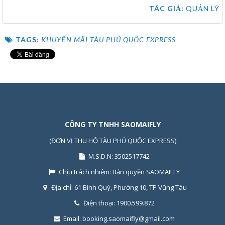
TÁC GIẢ:
QUẢN LÝ
TAGS:
KHUYẾN MÃI TÀU PHÚ QUỐC EXPRESS
CÔNG TY TNHH SAOMAIFLY
(ĐƠN VỊ THU HỘ TÀU PHÚ QUỐC EXPRESS)
M.S.D.N: 3502517742
Chịu trách nhiệm:
Bản quyền SAOMAIFLY
Địa chỉ:
61 Bình Quý, Phường 10, TP Vũng Tàu
Điện thoại:
1900.599.872
Email:
booking.saomaifly@gmail.com