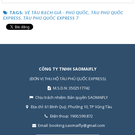
TAGS:
VÉ TÀU RẠCH GIÁ - PHÚ QUỐC
,
TÀU PHÚ QUỐC
EXPRESS
,
TÀU PHÚ QUỐC EXPRESS 7
CÔNG TY TNHH SAOMAIFLY
(ĐƠN VỊ THU HỘ TÀU PHÚ QUỐC EXPRESS)
M.S.D.N: 3502517742
Chịu trách nhiệm:
Bản quyền SAOMAIFLY
Địa chỉ:
61 Bình Quý, Phường 10, TP Vũng Tàu
Điện thoại:
1900.599.872
Email:
booking.saomaifly@gmail.com