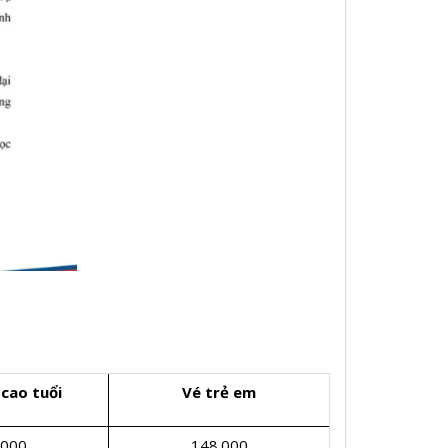
 cao tuổi
Vé trẻ em
.000
148.000