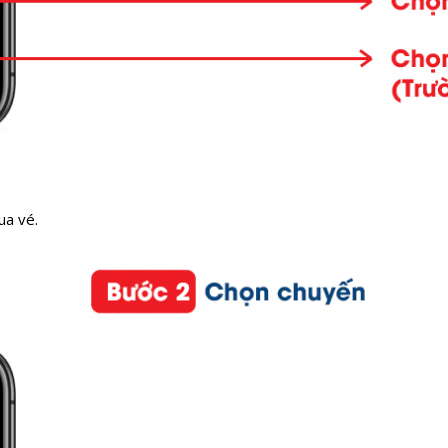
ua vé.