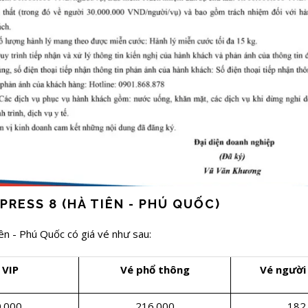
PRESS 8 (HÀ TIÊN - PHÚ QUỐC)
iên - Phú Quốc có giá vé như sau:
 VIP
Vé phổ thông
Vé người
.000
216.000
182