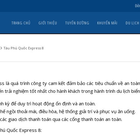
Điề
TRANG CHỦ
GIỚI THIỆU
TUYẾN ĐƯỜNG
KHUYẾN MÃI
DU LỊCH
Tàu Phú Quốc Express 8
8
 là quá trình công ty cam kết đảm bảo các tiêu chuẩn về an toàn,
n trải nghiệm tốt nhất cho hành khách trong hành trình du lịch 
 kỳ để duy trì hoạt động ổn định và an toàn.
hế ngồi thoải mái, điều hòa, hệ thống giải trí và phục vụ ăn uống.
ác giao dịch thanh toán qua các cổng thanh toán an toàn.
u Phú Quốc Express 8: