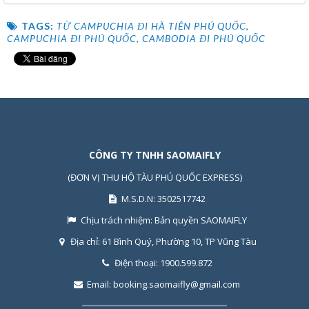
TAGS:
TỪ CAMPUCHIA ĐI HÀ TIÊN PHÚ QUỐC
,
CAMPUCHIA ĐI PHÚ QUỐC
,
CAMBODIA ĐI PHÚ QUỐC
CÔNG TY TNHH SAOMAIFLY
(ĐƠN VỊ THU HỘ TÀU PHÚ QUỐC EXPRESS)
M.S.D.N: 3502517742
Chịu trách nhiệm:
Bản quyền SAOMAIFLY
Địa chỉ:
61 Bình Quý, Phường 10, TP Vũng Tàu
Điện thoại:
1900.599.872
Email:
booking.saomaifly@gmail.com