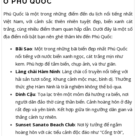
Ở PHÚ QUỐC
Phú Quốc là một trong những điểm đến du lịch nổi tiếng nhất
Việt Nam, với cảnh sắc thiên nhiên tuyệt đẹp, biển xanh cát
trắng, cùng nhiều điểm tham quan hấp dẫn. Dưới đây là một số
địa điểm nổi bật bạn nên ghé thăm khi đến Phú Quốc:
Bãi Sao
: Một trong những bãi biển đẹp nhất Phú Quốc
nổi tiếng với nước biển xanh ngọc, cát trắng mịn như
kem. Phù hợp để tắm biển, chụp ảnh, và thư giãn.
Làng chài Hàm Ninh
: Làng chài cổ truyền nổi tiếng với
hải sản tươi sống. Khung cảnh mộc mạc, bình dị. Thưởng
thức ghẹ Hàm Ninh là trải nghiệm không thể bỏ qua.
Dinh Cậu
: Tọa lạc trên một mỏm đá hướng ra biển, nơi
người dân đảo thờ cúng thần biển. Cảnh hoàng hôn ở đây
rất đẹp và yên bình. Kết hợp giữa tín ngưỡng dân gian và
thắng cảnh tự nhiên.
Sunset Sanato Beach Club
: Nơi lý tưởng để ngắm
hoàng hôn với các tiểu cảnh độc đáo như "Cổng trời",