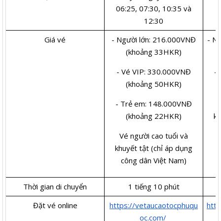
06:25, 07:30, 10:35 và
0
12:30
Giá vé
- Người lớn: 216.000VNĐ
- N
(khoảng 33HKR)
- Vé VIP: 330.000VNĐ
-
(khoảng 50HKR)
- Trẻ em: 148.000VNĐ
(khoảng 22HKR)
kh
Vé người cao tuổi và
khuyết tật (chỉ áp dụng
công dân Việt Nam)
Thời gian di chuyển
1 tiếng 10 phút
Đặt vé online
https://vetaucaotocphuqu
htt
oc.com/