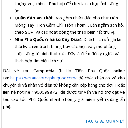
tượng voi, chim… Phù hợp để check-in, chụp ảnh sống
ảo.
Quần đảo An Thới
: Bao gồm nhiều đảo nhỏ như Hòn
Móng Tay, Hòn Gầm Ghì, Hòn Thơm… Lặn ngắm san hô,
chèo SUP, và các hoạt động thể thao biển rất thú vị.
Nhà Phú Quốc (nhà tù Cây Dừa)
: Di tích lịch sử ghi lại
thời kỳ chiến tranh trưng bày các hiện vật, mô phỏng
cuộc sống tù binh thời xưa. Đây là điểm đến ý nghĩa và
thích hợp tìm hiểu lịch sử.
Đặt vé tàu Campuchia đi Hà Tiên Phú Quốc online
tại:
https://vetaucaotocphuquoc.com/
để chắc chắn có vé cho
chuyến đi và nhận vé điện tử không cần xếp hàng chờ đợi. Hoặc
liên hệ hotline 1900599872 để được tư vấn và hỗ trợ đặt vé
tàu cao tốc Phú Quốc nhanh chóng, giá niêm yết (không ẩn
phí).
TÁC GIẢ:
QUẢN LÝ