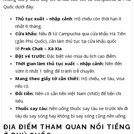
Quốc dưới đây:
Thủ tục xuất – nhập cảnh
: Hộ chiếu còn thời hạn ít
nhất 6 tháng.
Cửa khẩu:
Nếu đi từ Campuchia qua cửa khẩu Hà Tiên
(gần Phú Quốc), cần làm thủ tục tại cửa khẩu quốc
tế
Prek Chak – Xà Xía
.
Đặt vé trước:
Đặc biệt vào mùa du lịch cao điểm.
Thời gian làm thủ tục xuất – nhập cảnh:
Nên đến
sớm ít nhất 1 tiếng để tránh trễ chuyến.
Mang theo giấy tờ cần thiết:
Hộ chiếu, vé tàu, visa
nếu có.
Đổi tiền:
Nên có sẵn tiền Việt Nam (VND) để tiện chi
tiêu.
Thuốc say tàu:
Nên uống thuốc say tàu xe trước khi đi
tàu du say sóng hay không bị say sóng cũng nên uống.
ĐỊA ĐIỂM THAM QUAN NỔI TIẾNG