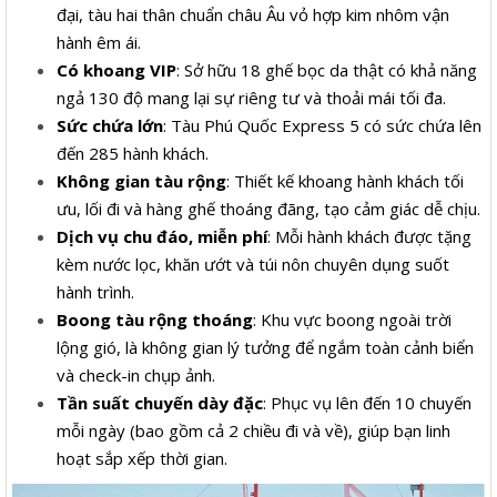
đại, tàu hai thân chuẩn châu Âu vỏ hợp kim nhôm vận
hành êm ái.
Có khoang VIP
: Sở hữu 18 ghế bọc da thật có khả năng
ngả 130 độ mang lại sự riêng tư và thoải mái tối đa.
Sức chứa lớn
: Tàu Phú Quốc Express 5 có sức chứa lên
đến 285 hành khách.
Không gian tàu rộng
: Thiết kế khoang hành khách tối
ưu, lối đi và hàng ghế thoáng đãng, tạo cảm giác dễ chịu.
Dịch vụ chu đáo, miễn phí
: Mỗi hành khách được tặng
kèm nước lọc, khăn ướt và túi nôn chuyên dụng suốt
hành trình.
Boong tàu rộng thoáng
: Khu vực boong ngoài trời
lộng gió, là không gian lý tưởng để ngắm toàn cảnh biển
và check-in chụp ảnh.
Tần suất chuyến dày đặc
: Phục vụ lên đến 10 chuyến
mỗi ngày (bao gồm cả 2 chiều đi và về), giúp bạn linh
hoạt sắp xếp thời gian.