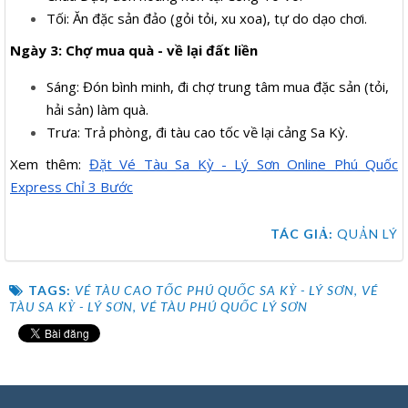
Tối: Ăn đặc sản đảo (gỏi tỏi, xu xoa), tự do dạo chơi.
Ngày 3: Chợ mua quà - về lại đất liền
Sáng: Đón bình minh, đi chợ trung tâm mua đặc sản (tỏi,
hải sản) làm quà.
Trưa: Trả phòng, đi tàu cao tốc về lại cảng Sa Kỳ.
Xem thêm:
Đặt Vé Tàu Sa Kỳ - Lý Sơn Online Phú Quốc
Express Chỉ 3 Bước
TÁC GIẢ:
QUẢN LÝ
TAGS:
VÉ TÀU CAO TỐC PHÚ QUỐC SA KỲ - LÝ SƠN
,
VÉ
TÀU SA KỲ - LÝ SƠN
,
VÉ TÀU PHÚ QUỐC LÝ SƠN