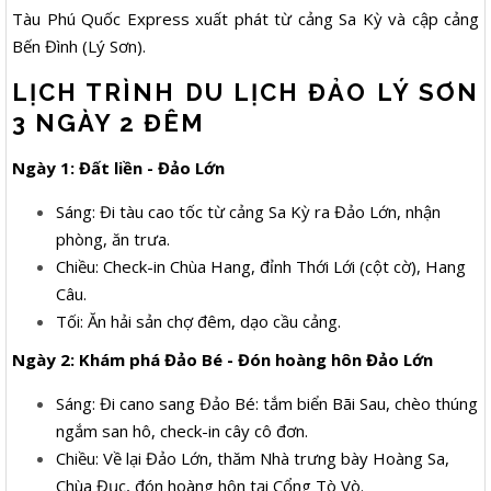
Tàu Phú Quốc Express xuất phát từ cảng Sa Kỳ và cập cảng
Bến Đình (Lý Sơn).
LỊCH TRÌNH DU LỊCH ĐẢO LÝ SƠN
3 NGÀY 2 ĐÊM
Ngày 1: Đất liền - Đảo Lớn
Sáng: Đi tàu cao tốc từ cảng Sa Kỳ ra Đảo Lớn, nhận
phòng, ăn trưa.
Chiều: Check-in Chùa Hang, đỉnh Thới Lới (cột cờ), Hang
Câu.
Tối: Ăn hải sản chợ đêm, dạo cầu cảng.
Ngày 2: Khám phá Đảo Bé - Đón hoàng hôn Đảo Lớn
Sáng: Đi cano sang Đảo Bé: tắm biển Bãi Sau, chèo thúng
ngắm san hô, check-in cây cô đơn.
Chiều: Về lại Đảo Lớn, thăm Nhà trưng bày Hoàng Sa,
Chùa Đục, đón hoàng hôn tại Cổng Tò Vò.