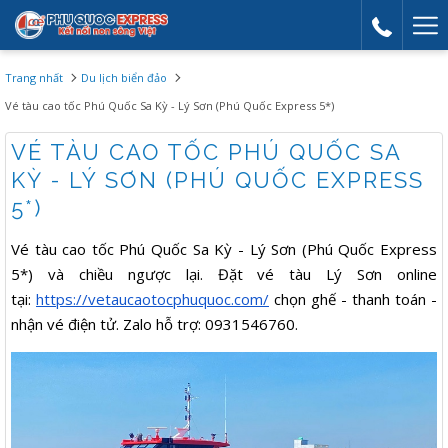
Mor
link
Trang nhất
Du lịch biển đảo
Vé tàu cao tốc Phú Quốc Sa Kỳ - Lý Sơn (Phú Quốc Express 5*)
VÉ TÀU CAO TỐC PHÚ QUỐC SA
KỲ - LÝ SƠN (PHÚ QUỐC EXPRESS
5*)
Vé tàu cao tốc Phú Quốc Sa Kỳ - Lý Sơn (Phú Quốc Express
5*) và chiều ngược lại. Đặt vé tàu Lý Sơn online
tại:
https://vetaucaotocphuquoc.com/
chọn ghế - thanh toán -
nhận vé điện tử. Zalo hỗ trợ: 0931546760.