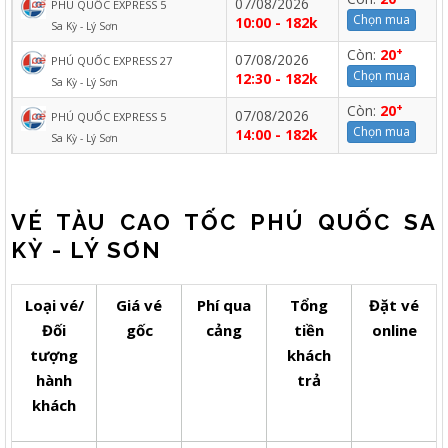
07/08/2026
PHÚ QUỐC EXPRESS 5
Chọn mua
10:00 - 182k
Sa Kỳ - Lý Sơn
+
Còn:
20
07/08/2026
PHÚ QUỐC EXPRESS 27
Chọn mua
12:30 - 182k
Sa Kỳ - Lý Sơn
+
Còn:
20
07/08/2026
PHÚ QUỐC EXPRESS 5
Chọn mua
14:00 - 182k
Sa Kỳ - Lý Sơn
VÉ TÀU CAO TỐC PHÚ QUỐC SA
KỲ - LÝ SƠN
Loại vé/
Giá vé
Phí qua
Tổng
Đặt vé
Đối
gốc
cảng
tiền
online
tượng
khách
hành
trả
khách