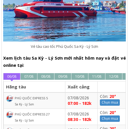
Vé tàu cao tốc Phú Quốc Sa Kỳ - Lý Sơn
Xem lịch tàu Sa Kỳ - Lý Sơn mới nhất hôm nay và đặt vé
online tại
:
06/08
07/08
08/08
09/08
10/08
11/08
12/08
1
Hãng tàu
Xuất cảng
+
Còn:
20
07/08/2026
PHÚ QUỐC EXPRESS 5
Chọn mua
07:00 - 182k
Sa Kỳ - Lý Sơn
+
Còn:
20
07/08/2026
PHÚ QUỐC EXPRESS 27
Chọn mua
08:30 - 182k
Sa Kỳ - Lý Sơn
+
Còn:
20