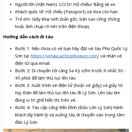
Người lớn (Việt Nam): CCCD/ Hộ chiếu/ Bằng lái xe.
Khách quốc tế: Hộ chiếu (Passport) và Visa còn hạn.
Trẻ em: Giấy khai sinh (bản gốc, bản sao công chứng
hoặc ảnh chụp rõ nét trên điện thoại).
Hướng dẫn cách đi tàu
Bước 1: Nếu chưa có vé bạn hãy đặt vé tàu Phú Quốc Lý
Sơn tại:
https://vetaucaotocphuquoc.com/
và nhận vé
điện tử qua email.
Bước 2: Di chuyển tới cảng Sa Kỳ sớm trước ít nhất 30 -
45 phút để làm thủ tục lên tàu.
Bước 3: Xuất trình vé điện tử (hoặc vé giấy) và giấy tờ
tùy thân để làm thủ tục lên tàu đi Lý Sơn. Lên tàu tìm
đúng vị trí ghế hiển thị trên vé.
Bước 4: Tàu cập cảng Bến Đình (Đảo Lớn Lý Sơn) hành
khách lấy hành lý và xuống tàu di chuyển vào trung tâm
đảo Lý Sơn.