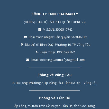
CÔNG TY TNHH SAOMAIFLY
(ĐƠN VỊ THU HỘ TÀU PHÚ QUỐC EXPRESS)
M.S.D.N: 3502517742
Chịu trách nhiệm:
Bản quyền SAOMAIFLY
Địa chỉ:
61 Bình Quý, Phường 10, TP Vũng Tàu
Điện thoại:
1900.599.872
Email:
booking.saomaifly@gmail.com
Phòng vé Vũng Tàu
09 Hạ Long, Phường 2, Tp Vũng Tàu, Tỉnh Bà Rịa – Vũng Tàu
Phòng vé Trần Đề
Ấp Cảng, thị trấn Trần Đề, huyện Trần Đề, tỉnh Sóc Trăng