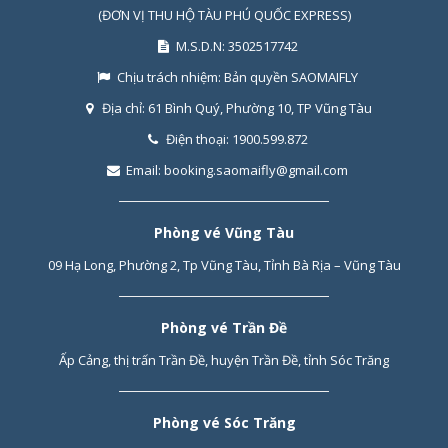
(ĐƠN VỊ THU HỘ TÀU PHÚ QUỐC EXPRESS)
M.S.D.N: 3502517742
Chịu trách nhiệm:
Bản quyền SAOMAIFLY
Địa chỉ:
61 Bình Quý, Phường 10, TP Vũng Tàu
Điện thoại:
1900.599.872
Email:
booking.saomaifly@gmail.com
Phòng vé Vũng Tàu
09 Hạ Long, Phường 2, Tp Vũng Tàu, Tỉnh Bà Rịa – Vũng Tàu
Phòng vé Trần Đề
Ấp Cảng, thị trấn Trần Đề, huyện Trần Đề, tỉnh Sóc Trăng
Phòng vé Sóc Trăng