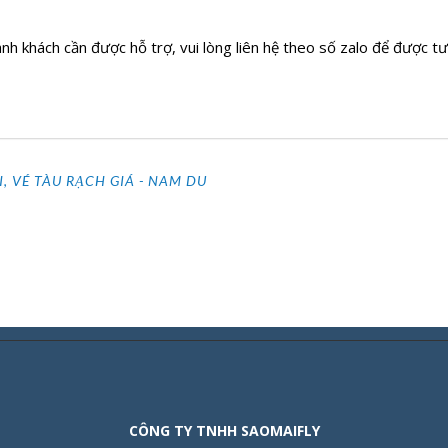
ành khách cần được hỗ trợ, vui lòng liên hệ theo số zalo để được
I
,
VÉ TÀU RẠCH GIÁ - NAM DU
CÔNG TY TNHH SAOMAIFLY