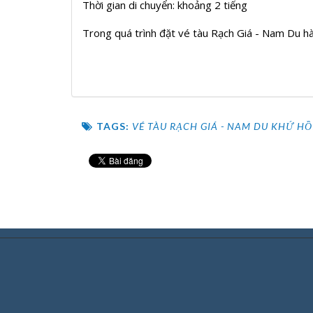
Thời gian di chuyển: khoảng 2 tiếng
Trong quá trình đặt vé tàu Rạch Giá - Nam Du h
TAGS:
VÉ TÀU RẠCH GIÁ - NAM DU KHỨ HỒ