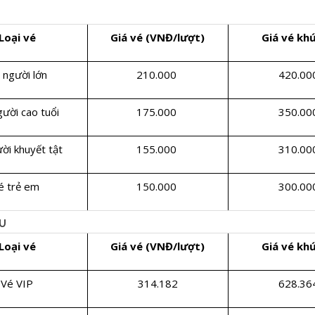
Loại vé
Giá vé (VNĐ/lượt)
Giá vé khứ
 người lớn
210.000
420.00
ười cao tuổi
175.000
350.00
ời khuyết tật
155.000
310.00
é trẻ em
150.000
300.00
DU
Loại vé
Giá vé (VNĐ/lượt)
Giá vé khứ
Vé VIP
314.182
628.36