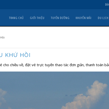
Điề
TRANG CHỦ
GIỚI THIỆU
TUYẾN ĐƯỜNG
KHUYẾN MÃI
DU LỊCH
 Hồi
U KHỨ HỒI
 cho chiều về, đặt vé trực tuyến thao tác đơn giản, thanh toán bả