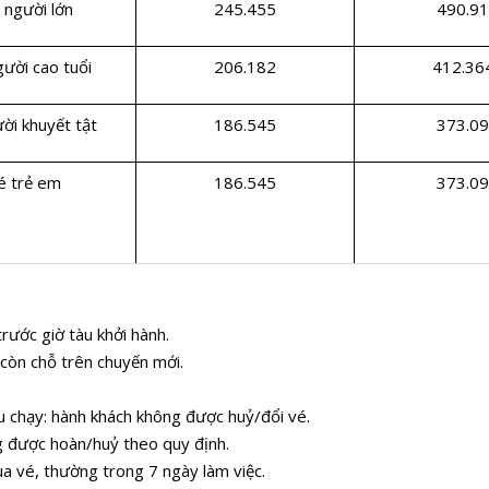
 người lớn
245.455
490.91
ười cao tuổi
206.182
412.36
ời khuyết tật
186.545
373.09
é trẻ em
186.545
373.09
trước giờ tàu khởi hành.
àu còn chỗ trên chuyến mới.
àu chạy: hành khách không được huỷ/đổi vé.
 được hoàn/huỷ theo quy định.
ua vé, thường trong 7 ngày làm việc.