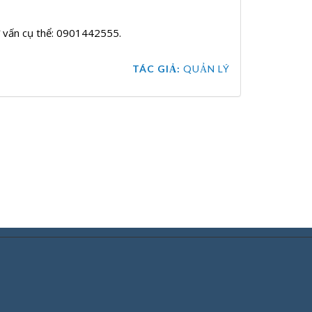
 tư vấn cụ thể: 0901442555.
TÁC GIẢ:
QUẢN LÝ