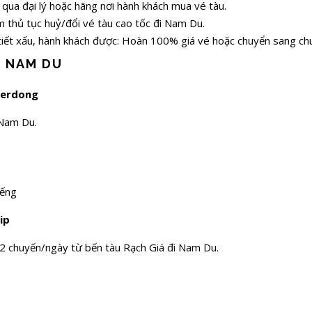
 qua đại lý hoặc hãng nơi hành khách mua vé tàu.
làm thủ tục huỷ/đổi vé tàu cao tốc đi Nam Du.
 tiết xấu, hành khách được: Hoàn 100% giá vé hoặc chuyển sang c
ĐI NAM DU
perdong
i Nam Du.
 tiếng
hip
t 2 chuyến/ngày từ bến tàu Rạch Giá đi Nam Du.