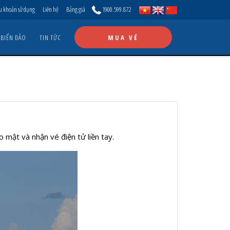
u khoản sử dụng
Liên hệ
Bảng giá
1900.599.872
 BIỂN ĐẢO
TIN TỨC
MUA VÉ
o mật và nhận vé điện tử liền tay.