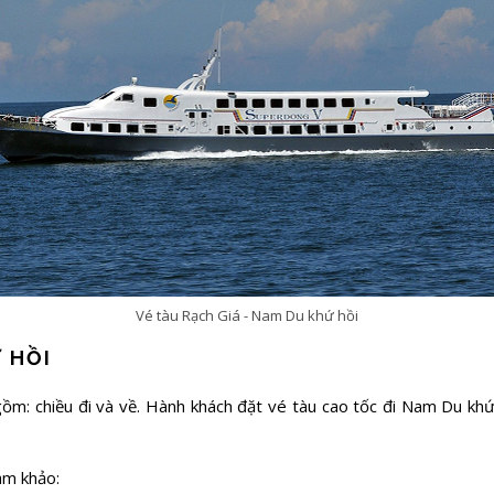
Vé tàu Rạch Giá - Nam Du khứ hồi
 HỒI
ồm: chiều đi và về. Hành khách đặt vé tàu cao tốc đi Nam Du khứ h
 tham khảo: