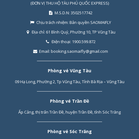
(ĐƠN VỊ THU HỘ TÀU PHÚ QUỐC EXPRESS)
M.S.D.N: 3502517742
Chịu trách nhiệm:
Bản quyền SAOMAIFLY
Địa chỉ:
61 Bình Quý, Phường 10, TP Vũng Tàu
Điện thoại:
1900.599.872
Email:
booking.saomaifly@gmail.com
Phòng vé Vũng Tàu
09 Hạ Long, Phường 2, Tp Vũng Tàu, Tỉnh Bà Rịa – Vũng Tàu
Phòng vé Trần Đề
Ấp Cảng, thị trấn Trần Đề, huyện Trần Đề, tỉnh Sóc Trăng
Phòng vé Sóc Trăng