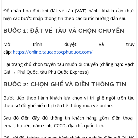
Để nhận hóa đơn khi đặt vé tàu (VAT) hành khách cần thực
hiện các bước nhập thông tin theo các bước hướng dẫn sau:
BƯỚC 1: ĐẶT VÉ TÀU VÀ CHỌN CHUYẾN
Mở trình duyệt và truy
cập:
https://online.taucaotocphuquoc.com/
Tại trang chủ chọn tuyến tàu muốn di chuyển (chẳng hạn: Rạch
Giá → Phú Quốc, tàu Phú Quốc Express)
BƯỚC 2: CHỌN GHẾ VÀ ĐIỀN THÔNG TIN
Bước tiếp theo hành khách lựa chọn vị trí ghế ngồi trên tàu
theo sơ đồ ghế hiển thị trên hệ thống mua vé online.
Sau đó điền đầy đủ thông tin khách hàng gồm: điện thoại,
email, họ tên, năm sinh, CCCD, địa chỉ, quốc tịch.
Đối với đối tượng cơ quan hành chính sự nghiệp điền mã QHNS