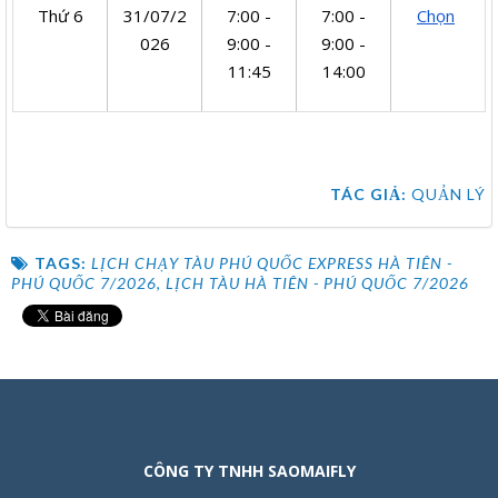
Thứ 6
31/07/2
7:00 -
7:00 -
Chọn
026
9:00 -
9:00 -
11:45
14:00
TÁC GIẢ:
QUẢN LÝ
TAGS:
LỊCH CHẠY TÀU PHÚ QUỐC EXPRESS HÀ TIÊN -
PHÚ QUỐC 7/2026
,
LỊCH TÀU HÀ TIÊN - PHÚ QUỐC 7/2026
CÔNG TY TNHH SAOMAIFLY