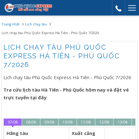
Mor
link
Trang nhất
Lịch chạy tàu
Lịch chạy tàu Phú Quốc Express Hà Tiên - Phú Quốc 7/2026
LỊCH CHẠY TÀU PHÚ QUỐC
EXPRESS HÀ TIÊN - PHÚ QUỐC
7/2026
Lịch chạy tàu Phú Quốc Express Hà Tiên - Phú Quốc 7/2026
Tra cứu lịch tàu Hà Tiên - Phú Quốc hôm nay và đặt vé
trực tuyến tại đây
:
07/08
08/08
09/08
10/08
11/08
12/08
13/08
1
Hãng tàu
Xuất cảng