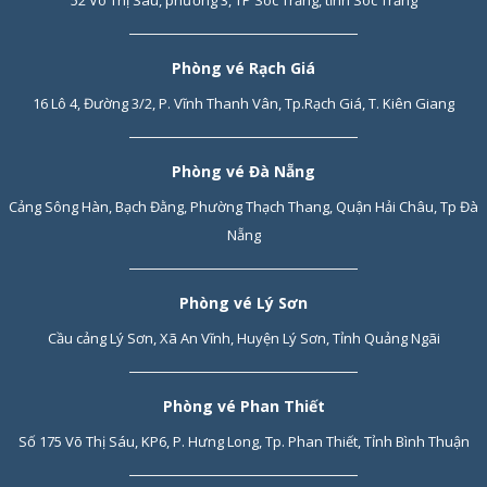
52 Võ Thị Sáu, phường 3, TP Sóc Trăng, tỉnh Sóc Trăng
Phòng vé Rạch Giá
16 Lô 4, Đường 3/2, P. Vĩnh Thanh Vân, Tp.Rạch Giá, T. Kiên Giang
Phòng vé Đà Nẵng
Cảng Sông Hàn, Bạch Đằng, Phường Thạch Thang, Quận Hải Châu, Tp Đà
Nẵng
Phòng vé Lý Sơn
Cầu cảng Lý Sơn, Xã An Vĩnh, Huyện Lý Sơn, Tỉnh Quảng Ngãi
Phòng vé Phan Thiết
Số 175 Võ Thị Sáu, KP6, P. Hưng Long, Tp. Phan Thiết, Tỉnh Bình Thuận