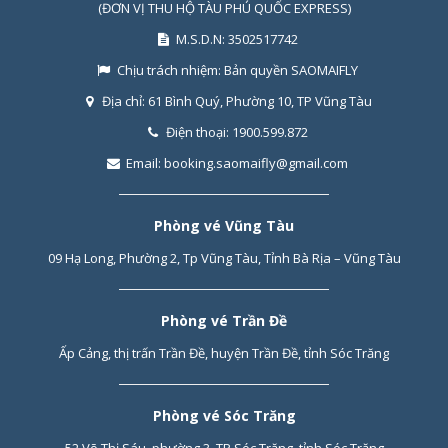
(ĐƠN VỊ THU HỘ TÀU PHÚ QUỐC EXPRESS)
M.S.D.N: 3502517742
Chịu trách nhiệm:
Bản quyền SAOMAIFLY
Địa chỉ:
61 Bình Quý, Phường 10, TP Vũng Tàu
Điện thoại:
1900.599.872
Email:
booking.saomaifly@gmail.com
Phòng vé Vũng Tàu
09 Hạ Long, Phường 2, Tp Vũng Tàu, Tỉnh Bà Rịa – Vũng Tàu
Phòng vé Trần Đề
Ấp Cảng, thị trấn Trần Đề, huyện Trần Đề, tỉnh Sóc Trăng
Phòng vé Sóc Trăng