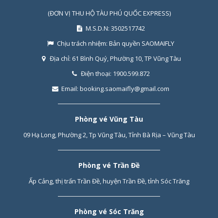
(ĐƠN VỊ THU HỘ TÀU PHÚ QUỐC EXPRESS)
M.S.D.N: 3502517742
Chịu trách nhiệm:
Bản quyền SAOMAIFLY
Địa chỉ:
61 Bình Quý, Phường 10, TP Vũng Tàu
Điện thoại:
1900.599.872
Email:
booking.saomaifly@gmail.com
Phòng vé Vũng Tàu
09 Hạ Long, Phường 2, Tp Vũng Tàu, Tỉnh Bà Rịa – Vũng Tàu
Phòng vé Trần Đề
Ấp Cảng, thị trấn Trần Đề, huyện Trần Đề, tỉnh Sóc Trăng
Phòng vé Sóc Trăng