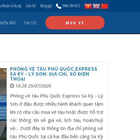
u khoản sử dụng
Liên hệ
Bảng giá
1900.599.872
 BIỂN ĐẢO
TIN TỨC
MUA VÉ
PHÒNG VÉ TÀU PHÚ QUỐC EXPRESS
SA KỲ - LÝ SƠN: ĐỊA CHỈ, SỐ ĐIỆN
THOẠI
16:28 25/07/2026
Phòng vé tàu Phú Quốc Express Sa Kỳ - Lý
Sơn ở đâu được nhiều hành khách quan tâm
khi có nhu cầu mua vé tàu hoặc được hỗ trợ
các thông tin về giá vé, lịch tàu, hoàn/huỷ
vé… Dưới đây là thông tin địa chỉ phòng vé
tàu Phú Quốc tại cả hai đầu bến cảng Sa Kỳ