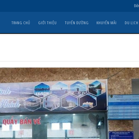
Điề
TRANG CHỦ
GIỚI THIỆU
TUYẾN ĐƯỜNG
KHUYẾN MÃI
DU LỊCH