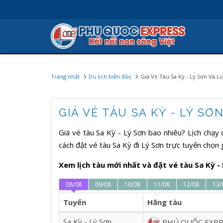
Trang nhất
Du lịch biển đảo
Giá Vé Tàu Sa Kỳ - Lý Sơn Và 
GIÁ VÉ TÀU SA KỲ - LÝ S
Giá vé tàu Sa Kỳ - Lý Sơn bao nhiêu? Lịch chạy 
cách đặt vé tàu Sa Kỳ đi Lý Sơn trực tuyến chọn
Xem lịch tàu mới nhất và đặt vé tàu Sa Kỳ -
08/08
09/08
10/08
11/08
12/08
13/
Tuyến
Hãng tàu
Sa Kỳ - Lý Sơn
PHÚ QUỐC EXPR