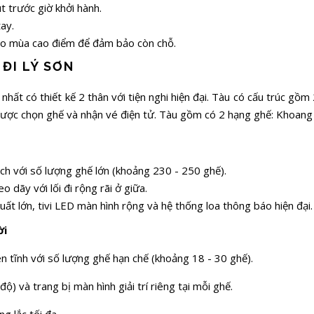
t trước giờ khởi hành.
tay.
vào mùa cao điểm để đảm bảo còn chỗ.
ĐI LÝ SƠN
hất có thiết kế 2 thân với tiện nghi hiện đại. Tàu có cấu trúc gồ
 được chọn ghế và nhận vé điện tử. Tàu gồm có 2 hạng ghế: Khoan
ch với số lượng ghế lớn (khoảng 230 - 250 ghế).
 dãy với lối đi rộng rãi ở giữa.
uất lớn, tivi LED màn hình rộng và hệ thống loa thông báo hiện đại.
ời
n tĩnh với số lượng ghế hạn chế (khoảng 18 - 30 ghế).
ộ) và trang bị màn hình giải trí riêng tại mỗi ghế.