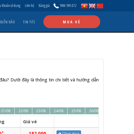
u khoản sử dụng
Liên hệ
Bảng giá
1900.599.872
 BIỂN ĐẢO
TIN TỨC
MUA VÉ
đâu? Dưới đây là thông tin chi tiết và hướng dẫn
21/08
22/08
23/08
24/08
25/08
26/08
27/08
28/08
ng
Giá vé
+
0
182.000
Chọn mua