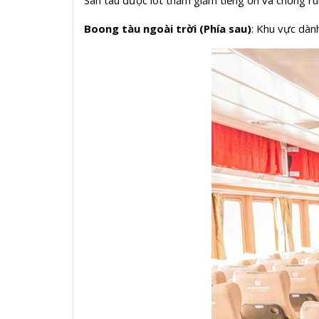
Sàn tàu được lót thảm giảm tiếng ồn và chống run
Boong tàu ngoài trời (Phía sau)
: Khu vực dàn