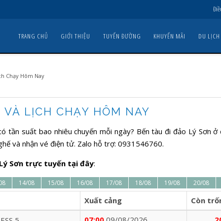
Điề
TRANG CHỦ
GIỚI THIỆU
TUYẾN ĐƯỜNG
KHUYẾN MÃI
DU LỊCH
Lịch Chạy Hôm Nay
ƠN VÀ LỊCH CHẠY HÔM NAY
có tần suất bao nhiêu chuyến mỗi ngày? Bến tàu đi đảo Lý Sơn ở 
 ghế và nhận vé điện tử. Zalo hỗ trợ: 0931546760.
 Lý Sơn trực tuyến tại đây
:
08
14/08
15/08
16/08
17/08
18/08
19/08
20/08
Xuất cảng
Còn trố
07:00
09/08/2026
2
ESS 5