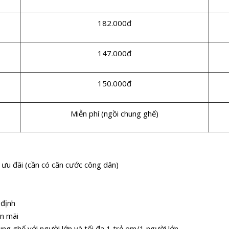
182.000đ
147.000đ
150.000đ
Miễn phí (ngồi chung ghế)
ưu đãi (cần có căn cước công dân)
y định
ến mãi
hung ghế với người lớn và tối đa 1 trẻ em/1 người lớn