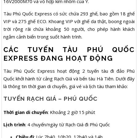
16V2000M70 và vỏ hợp kim nhôm của Ý.
Tàu Phú Quốc Express có sức chứa 293 ghế, bao gồm 18 ghế
VIP và 275 ghế ECO. Khoang VIP với ghế da thật, boong ngoài
trời rộng rãi chứa khoảng 50 người, cho phép hành khách
ngắm cảnh biển trong suốt hành trình.
CÁC TUYẾN TÀU PHÚ QUỐC
EXPRESS ĐANG HOẠT ĐỘNG
Tàu Phú Quốc Express hoạt động 2 tuyến tàu đi đảo Phú
Quốc khởi hành từ cảng Rạch Giá và bến tàu Hà Tiên. Dưới đây
là thông tin thời gian di chuyển, giá vé và lịch tàu tham khảo:
TUYẾN RẠCH GIÁ – PHÚ QUỐC
Thời gian di chuyển
: Khoảng 2 giờ 15 phút
Lịch trình
: 4 chuyến/ngày từ Rạch Giá đi Phú Quốc
Chiều đi
: Lúc 7h40, 10h20, 12h40 và 14h.