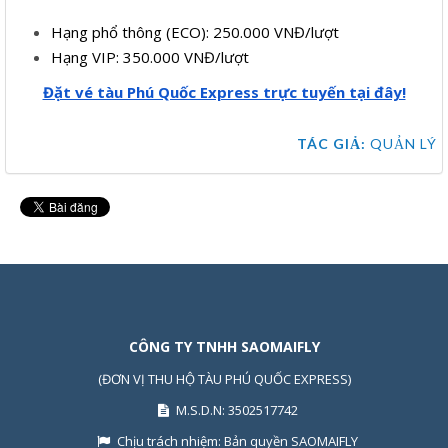
Hạng phổ thông (ECO): 250.000 VNĐ/lượt
Hạng VIP: 350.000 VNĐ/lượt
Đặt vé tàu Phú Quốc Express trực tuyến tại đây!
TÁC GIẢ:
QUẢN LÝ
CÔNG TY TNHH SAOMAIFLY
(ĐƠN VỊ THU HỘ TÀU PHÚ QUỐC EXPRESS)
M.S.D.N: 3502517742
Chịu trách nhiệm:
Bản quyền SAOMAIFLY