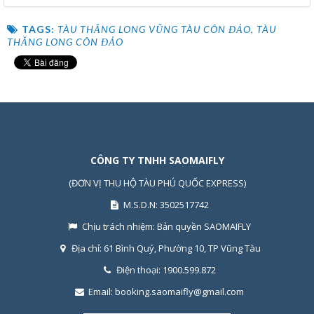
TAGS:
TÀU THĂNG LONG VŨNG TÀU CÔN ĐẢO
,
TÀU
THĂNG LONG CÔN ĐẢO
CÔNG TY TNHH SAOMAIFLY
(ĐƠN VỊ THU HỘ TÀU PHÚ QUỐC EXPRESS)
M.S.D.N: 3502517742
Chịu trách nhiệm:
Bản quyền SAOMAIFLY
Địa chỉ:
61 Bình Quý, Phường 10, TP Vũng Tàu
Điện thoại:
1900.599.872
Email:
booking.saomaifly@gmail.com