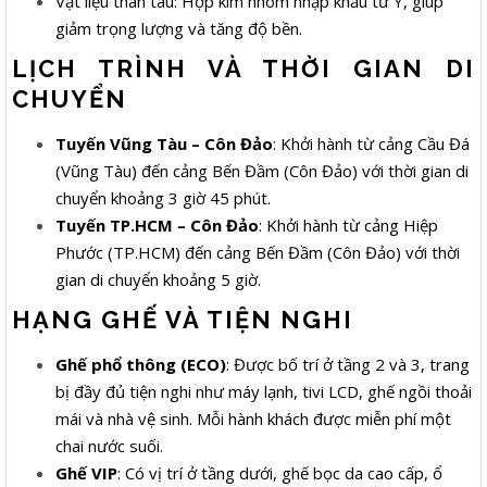
Vật liệu thân tàu: Hợp kim nhôm nhập khẩu từ Ý, giúp
giảm trọng lượng và tăng độ bền.
LỊCH TRÌNH VÀ THỜI GIAN DI
CHUYỂN
Tuyến Vũng Tàu – Côn Đảo
: Khởi hành từ cảng Cầu Đá
(Vũng Tàu) đến cảng Bến Đầm (Côn Đảo) với thời gian di
chuyển khoảng 3 giờ 45 phút.
Tuyến TP.HCM – Côn Đảo
: Khởi hành từ cảng Hiệp
Phước (TP.HCM) đến cảng Bến Đầm (Côn Đảo) với thời
gian di chuyển khoảng 5 giờ.
HẠNG GHẾ VÀ TIỆN NGHI
Ghế phổ thông (ECO)
: Được bố trí ở tầng 2 và 3, trang
bị đầy đủ tiện nghi như máy lạnh, tivi LCD, ghế ngồi thoải
mái và nhà vệ sinh. Mỗi hành khách được miễn phí một
chai nước suối.
Ghế VIP
: Có vị trí ở tầng dưới, ghế bọc da cao cấp, ổ