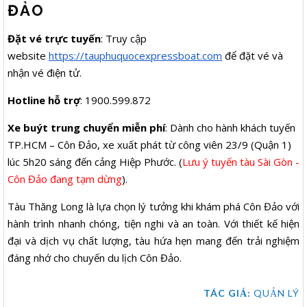
ĐẢO
Đặt vé trực tuyến
: Truy cập
website
https://tauphuquocexpressboat.com
để đặt vé và
nhận vé điện tử.
Hotline hỗ trợ
: 1900.599.872
Xe buýt trung chuyển miễn phí
: Dành cho hành khách tuyến
TP.HCM – Côn Đảo, xe xuất phát từ công viên 23/9 (Quận 1)
lúc 5h20 sáng đến cảng Hiệp Phước. (
Lưu ý tuyến tàu Sài Gòn -
Côn Đảo đang tạm dừng
).
Tàu Thăng Long là lựa chọn lý tưởng khi khám phá Côn Đảo với
hành trình nhanh chóng, tiện nghi và an toàn. Với thiết kế hiện
đại và dịch vụ chất lượng, tàu hứa hẹn mang đến trải nghiệm
đáng nhớ cho chuyến du lịch Côn Đảo.
TÁC GIẢ:
QUẢN LÝ