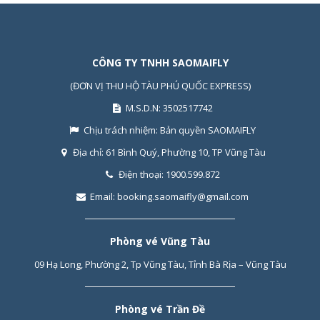
CÔNG TY TNHH SAOMAIFLY
(ĐƠN VỊ THU HỘ TÀU PHÚ QUỐC EXPRESS)
M.S.D.N: 3502517742
Chịu trách nhiệm:
Bản quyền SAOMAIFLY
Địa chỉ:
61 Bình Quý, Phường 10, TP Vũng Tàu
Điện thoại:
1900.599.872
Email:
booking.saomaifly@gmail.com
Phòng vé Vũng Tàu
09 Hạ Long, Phường 2, Tp Vũng Tàu, Tỉnh Bà Rịa – Vũng Tàu
Phòng vé Trần Đề