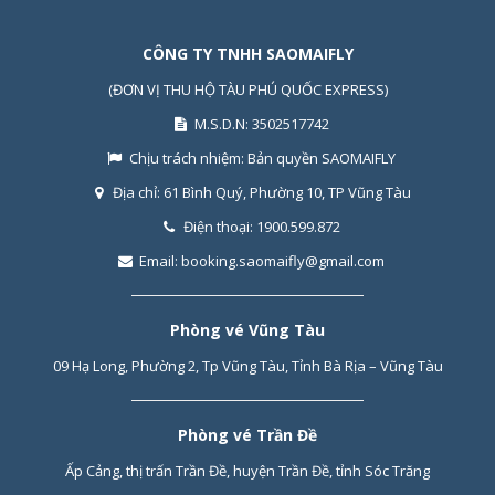
CÔNG TY TNHH SAOMAIFLY
(ĐƠN VỊ THU HỘ TÀU PHÚ QUỐC EXPRESS)
M.S.D.N: 3502517742
Chịu trách nhiệm:
Bản quyền SAOMAIFLY
Địa chỉ:
61 Bình Quý, Phường 10, TP Vũng Tàu
Điện thoại:
1900.599.872
Email:
booking.saomaifly@gmail.com
Phòng vé Vũng Tàu
09 Hạ Long, Phường 2, Tp Vũng Tàu, Tỉnh Bà Rịa – Vũng Tàu
Phòng vé Trần Đề
Ấp Cảng, thị trấn Trần Đề, huyện Trần Đề, tỉnh Sóc Trăng