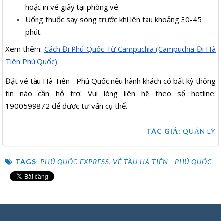
hoặc in vé giấy tại phòng vé.
Uống thuốc say sóng trước khi lên tàu khoảng 30-45
phút.
Xem thêm:
Cách Đi Phú Quốc Từ Campuchia (Campuchia Đi Hà
Tiên Phú Quốc)
Đặt vé tàu Hà Tiên - Phú Quốc nếu hành khách có bất kỳ thông
tin nào cần hỗ trợ. Vui lòng liên hệ theo số hotline:
1900599872 để được tư vấn cụ thể.
TÁC GIẢ:
QUẢN LÝ
TAGS:
PHÚ QUỐC EXPRESS
,
VÉ TÀU HÀ TIÊN - PHÚ QUỐC