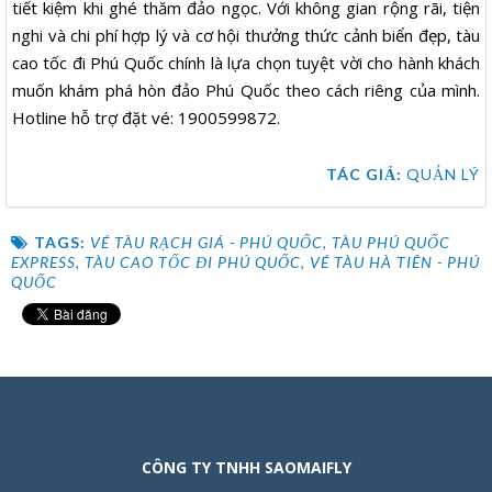
tiết kiệm khi ghé thăm đảo ngọc. Với không gian rộng rãi, tiện
nghi và chi phí hợp lý và cơ hội thưởng thức cảnh biển đẹp, tàu
cao tốc đi Phú Quốc chính là lựa chọn tuyệt vời cho hành khách
muốn khám phá hòn đảo Phú Quốc theo cách riêng của mình.
Hotline hỗ trợ đặt vé: 1900599872.
TÁC GIẢ:
QUẢN LÝ
TAGS:
VÉ TÀU RẠCH GIÁ - PHÚ QUỐC
,
TÀU PHÚ QUỐC
EXPRESS
,
TÀU CAO TỐC ĐI PHÚ QUỐC
,
VÉ TÀU HÀ TIÊN - PHÚ
QUỐC
CÔNG TY TNHH SAOMAIFLY