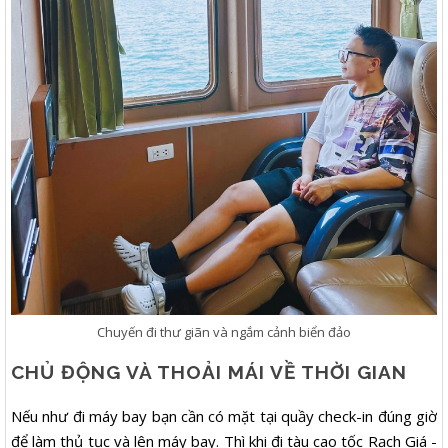
Chuyến đi thư giãn và ngắm cảnh biển đảo
CHỦ ĐỘNG VÀ THOẢI MÁI VỀ THỜI GIAN
Nếu như đi máy bay bạn cần có mặt tại quầy check-in đúng giờ
để làm thủ tục và lên máy bay. Thì khi đi tàu cao tốc Rạch Giá -