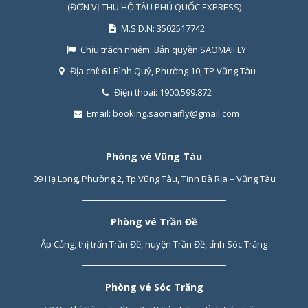
(ĐƠN VỊ THU HỘ TÀU PHÚ QUỐC EXPRESS)
M.S.D.N: 3502517742
Chịu trách nhiệm:
Bản quyền SAOMAIFLY
Địa chỉ:
61 Bình Quý, Phường 10, TP Vũng Tàu
Điện thoại:
1900.599.872
Email:
booking.saomaifly@gmail.com
Phòng vé Vũng Tàu
09 Hạ Long, Phường 2, Tp Vũng Tàu, Tỉnh Bà Rịa – Vũng Tàu
Phòng vé Trần Đề
Ấp Cảng, thị trấn Trần Đề, huyện Trần Đề, tỉnh Sóc Trăng
Phòng vé Sóc Trăng