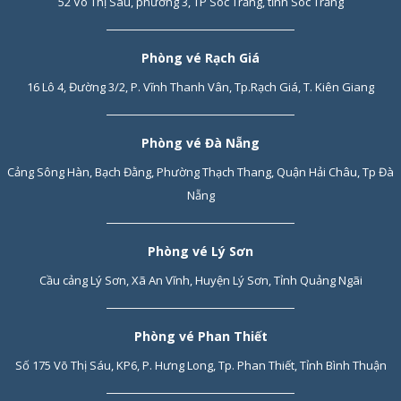
52 Võ Thị Sáu, phường 3, TP Sóc Trăng, tỉnh Sóc Trăng
Phòng vé Rạch Giá
16 Lô 4, Đường 3/2, P. Vĩnh Thanh Vân, Tp.Rạch Giá, T. Kiên Giang
Phòng vé Đà Nẵng
Cảng Sông Hàn, Bạch Đằng, Phường Thạch Thang, Quận Hải Châu, Tp Đà
Nẵng
Phòng vé Lý Sơn
Cầu cảng Lý Sơn, Xã An Vĩnh, Huyện Lý Sơn, Tỉnh Quảng Ngãi
Phòng vé Phan Thiết
Số 175 Võ Thị Sáu, KP6, P. Hưng Long, Tp. Phan Thiết, Tỉnh Bình Thuận