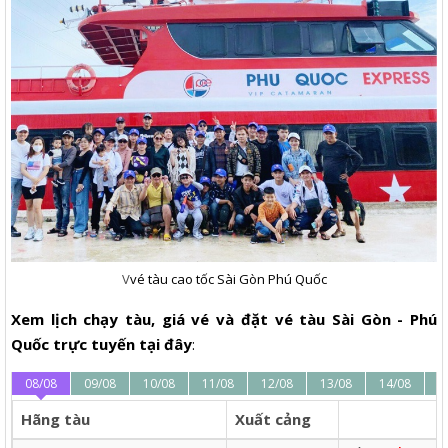
V
vé tàu cao tốc Sài Gòn Phú Quốc
Xem lịch chạy tàu, giá vé và đặt vé tàu Sài Gòn - Phú
Quốc trực tuyến tại đây
:
08/08
09/08
10/08
11/08
12/08
13/08
14/08
1
Hãng tàu
Xuất cảng