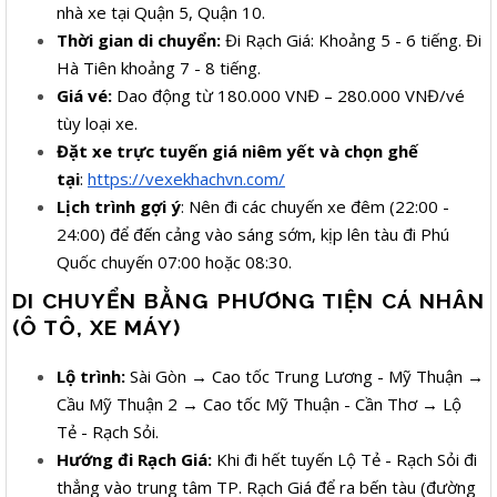
nhà xe tại Quận 5, Quận 10.
Thời gian di chuyển:
Đi Rạch Giá: Khoảng 5 - 6 tiếng. Đi
Hà Tiên khoảng 7 - 8 tiếng.
Giá vé:
Dao động từ 180.000 VNĐ – 280.000 VNĐ/vé
tùy loại xe.
Đặt xe trực tuyến giá niêm yết và chọn ghế
tại
:
https://vexekhachvn.com/
Lịch trình gợi ý
: Nên đi các chuyến xe đêm (22:00 -
24:00) để đến cảng vào sáng sớm, kịp lên tàu đi Phú
Quốc chuyến 07:00 hoặc 08:30.
DI CHUYỂN BẰNG PHƯƠNG TIỆN CÁ NHÂN
(Ô TÔ, XE MÁY)
Lộ trình:
Sài Gòn → Cao tốc Trung Lương - Mỹ Thuận →
Cầu Mỹ Thuận 2 → Cao tốc Mỹ Thuận - Cần Thơ → Lộ
Tẻ - Rạch Sỏi.
Hướng đi Rạch Giá:
Khi đi hết tuyến Lộ Tẻ - Rạch Sỏi đi
thẳng vào trung tâm TP. Rạch Giá để ra bến tàu (đường