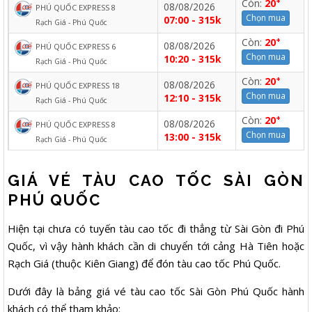
+
Còn:
20
08/08/2026
PHÚ QUỐC EXPRESS 8
Chọn mua
07:00 - 315k
Rạch Giá - Phú Quốc
+
Còn:
20
08/08/2026
PHÚ QUỐC EXPRESS 6
Chọn mua
10:20 - 315k
Rạch Giá - Phú Quốc
+
Còn:
20
08/08/2026
PHÚ QUỐC EXPRESS 18
Chọn mua
12:10 - 315k
Rạch Giá - Phú Quốc
+
Còn:
20
08/08/2026
PHÚ QUỐC EXPRESS 8
Chọn mua
13:00 - 315k
Rạch Giá - Phú Quốc
GIÁ VÉ TÀU CAO TỐC SÀI GÒN
PHÚ QUỐC
Hiện tại chưa có tuyến tàu cao tốc đi thẳng từ Sài Gòn đi Phú
Quốc, vì vậy hành khách cần di chuyển tới cảng Hà Tiên hoặc
Rạch Giá (thuộc Kiên Giang) để đón tàu cao tốc Phú Quốc.
Dưới đây là bảng giá vé tàu cao tốc Sài Gòn Phú Quốc hành
khách có thể tham khảo: