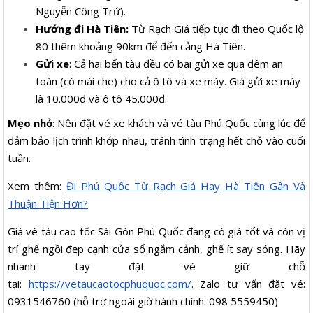
Nguyễn Công Trứ).
Hướng đi Hà Tiên:
Từ Rạch Giá tiếp tục đi theo Quốc lộ
80 thêm khoảng 90km để đến cảng Hà Tiên.
Gửi xe
: Cả hai bến tàu đều có bãi gửi xe qua đêm an
toàn (có mái che) cho cả ô tô và xe máy. Giá gửi xe máy
là 10.000đ và ô tô 45.000đ.
Mẹo nhỏ
: Nên đặt vé xe khách và vé tàu Phú Quốc cùng lúc để
đảm bảo lịch trình khớp nhau, tránh tình trạng hết chỗ vào cuối
tuần.
Xem thêm:
Đi Phú Quốc Từ Rạch Giá Hay Hà Tiên Gần Và
Thuận Tiện Hơn?
Giá vé tàu cao tốc Sài Gòn Phú Quốc đang có giá tốt và còn vị
trí ghế ngồi đẹp cạnh cửa sổ ngắm cảnh, ghế ít say sóng. Hãy
nhanh tay đặt vé giữ chỗ
tại:
https://vetaucaotocphuquoc.com/
. Zalo tư vấn đặt vé:
0931546760 (hỗ trợ ngoài giờ hành chính: 098 5559450)