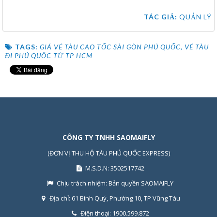
TÁC GIẢ:
QUẢN LÝ
TAGS:
GIÁ VÉ TÀU CAO TỐC SÀI GÒN PHÚ QUỐC
,
VÉ TÀU
ĐI PHÚ QUỐC TỪ TP HCM
CÔNG TY TNHH SAOMAIFLY
(ĐƠN VỊ THU HỘ TÀU PHÚ QUỐC EXPRESS)
M.S.D.N: 3502517742
Chịu trách nhiệm:
Bản quyền SAOMAIFLY
Địa chỉ:
61 Bình Quý, Phường 10, TP Vũng Tàu
Điện thoại:
1900.599.872