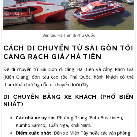
Bến tàu Hà Tiên đi Phú Quốc
CÁCH DI CHUYỂN TỪ SÀI GÒN TỚI
CẢNG RẠCH GIÁ/HÀ TIÊN
Để di chuyển từ Sài Gòn đi cảng Hà Tiên và cảng Rạch Giá
(Kiên Giang) đón tàu cao tốc Phú Quốc, hành khách có thể
tham khảo hướng dẫn di chuyển dưới đây:
DI CHUYỂN BẰNG XE KHÁCH (PHỔ BIẾN
NHẤT)
Các nhà xe uy tín:
Phương Trang (Futa Bus Lines),
Kumho Samco, Tuấn Nga, Khải Nam…
Điểm xuất phát:
Bến xe Miền Tây hoặc các văn phòng