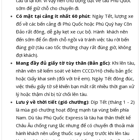
cầu đi lại lớn. Vì vậy nên chủ động đặt vé tàu Phú Quốc
sớm để giữ chỗ cho chuyến đi.
Có mặt tại cảng ít nhất 60 phút
: Ngày Tết, lượng xe
đổ về các bến cảng đi Phú Quốc hoặc Phú Quý hay Côn
Đảo rất đông, dễ gây kẹt xe cục bộ. Hành khách nên
đến sớm để ổn định chỗ ngồi và tránh việc tàu rời bến
đúng giờ (tàu cao tốc thường chạy rất đúng giờ, không
đợi khách).
Mang đầy đủ giấy tờ tùy thân (Bản gốc)
: Khi lên tàu,
nhân viên sẽ kiểm soát vé kèm CCCD/Hộ chiếu bản gốc
hoặc Giấy khai sinh (đối với trẻ em). Ngày Tết đông đúc,
việc thiếu giấy tờ sẽ khiến bạn mất rất nhiều thời gian xử
lý hoặc thậm chí bị từ chối lên tàu.
Lưu ý về thời tiết (gió chướng)
: Dịp Tết (tháng 1 - 2)
là mùa gió chướng hoạt động mạnh tại vùng biển phía
Nam. Dù tàu Phú Quốc Express là tàu hai thân thiết kế
Châu Âu chống rung lắc nhưng để có chuyến đi thoải mái
hành khách nên uống thuốc say sóng trước khi lên tàu