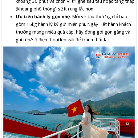
khoảng 30 phút và chọn vị trí ghế sau tàu hoặc tầng thấp
(khoang phổ thông) sẽ ít rung lắc hơn.
Ưu tiên hành lý gọn nhẹ
: Mỗi vé tàu thường chỉ bao
gồm 15kg hành lý ký gửi miễn phí. Ngày Tết hành khách
thường mang nhiều quà cáp, hãy đóng gói gọn gàng và
ghi tên/số điện thoại lên vali để tránh thất lạc.