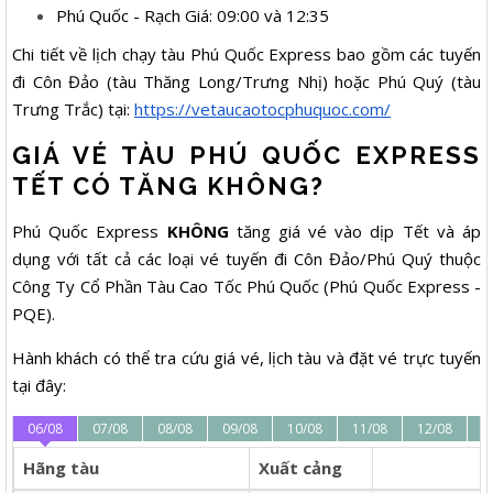
Phú Quốc - Rạch Giá: 09:00 và 12:35
Chi tiết về lịch chạy tàu Phú Quốc Express bao gồm các tuyến
đi Côn Đảo (tàu Thăng Long/Trưng Nhị) hoặc Phú Quý (tàu
Trưng Trắc) tại:
https://vetaucaotocphuquoc.com/
GIÁ VÉ TÀU PHÚ QUỐC EXPRESS
TẾT CÓ TĂNG KHÔNG?
Phú Quốc Express
KHÔNG
tăng giá vé vào dịp Tết và áp
dụng với tất cả các loại vé tuyến đi Côn Đảo/Phú Quý thuộc
Công Ty Cổ Phần Tàu Cao Tốc Phú Quốc (Phú Quốc Express -
PQE).
Hành khách có thể tra cứu giá vé, lịch tàu và đặt vé trực tuyến
tại đây:
06/08
07/08
08/08
09/08
10/08
11/08
12/08
1
Hãng tàu
Xuất cảng