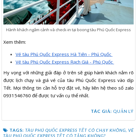
Hành khách ngắm cảnh và check-in tại boong tàu Phú Quốc Express
Xem thêm:
Vé tàu Phú Quốc Express Hà Tiên - Phú Quốc
Vé tàu Phú Quốc Express Rạch Giá - Phú Quốc
Hy vọng với những giải đáp ở trên sẽ giúp hành khách nắm rõ
được lịch chạy và giá vé của tàu Phú Quốc Express vào dịp
Tết. Mọi thông tin cần hỗ trợ đặt vé, hãy liên hệ theo số zalo
0931546760 để được tư vấn cụ thể nhất.
TÁC GIẢ:
QUẢN LÝ
TAGS:
TÀU PHÚ QUỐC EXPRESS TẾT CÓ CHẠY KHÔNG
,
VÉ
TÀU PHÚ QUỐC EXPRESS TẾT CÓ TĂNG KHÔNG?