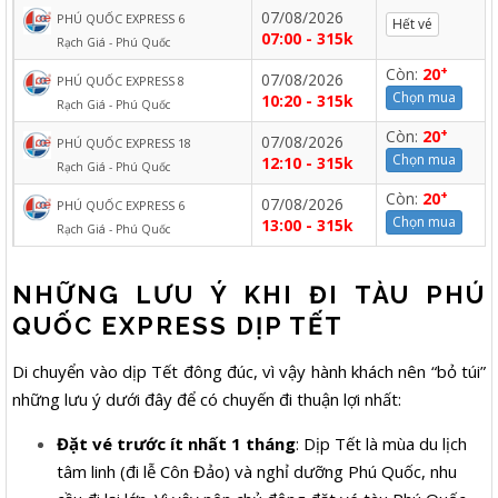
07/08/2026
PHÚ QUỐC EXPRESS 6
Hết vé
07:00 - 315k
Rạch Giá - Phú Quốc
+
Còn:
20
07/08/2026
PHÚ QUỐC EXPRESS 8
Chọn mua
10:20 - 315k
Rạch Giá - Phú Quốc
+
Còn:
20
07/08/2026
PHÚ QUỐC EXPRESS 18
Chọn mua
12:10 - 315k
Rạch Giá - Phú Quốc
+
Còn:
20
07/08/2026
PHÚ QUỐC EXPRESS 6
Chọn mua
13:00 - 315k
Rạch Giá - Phú Quốc
NHỮNG LƯU Ý KHI ĐI TÀU PHÚ
QUỐC EXPRESS DỊP TẾT
Di chuyển vào dịp Tết đông đúc, vì vậy hành khách nên “bỏ túi”
những lưu ý dưới đây để có chuyến đi thuận lợi nhất:
Đặt vé trước ít nhất 1 tháng
: Dịp Tết là mùa du lịch
tâm linh (đi lễ Côn Đảo) và nghỉ dưỡng Phú Quốc, nhu