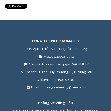
CÔNG TY TNHH SAOMAIFLY
(ĐƠN VỊ THU HỘ TÀU PHÚ QUỐC EXPRESS)
M.S.D.N: 3502517742
Chịu trách nhiệm:
Bản quyền SAOMAIFLY
Địa chỉ:
61 Bình Quý, Phường 10, TP Vũng Tàu
Điện thoại:
1900.599.872
Email:
booking.saomaifly@gmail.com
Phòng vé Vũng Tàu
09 Hạ Long, Phường 2, Tp Vũng Tàu, Tỉnh Bà Rịa – Vũng Tàu