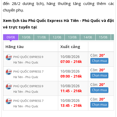
đến 28/2 dương lịch), hãng thường tăng cường thêm các
chuyến phụ.
Xem lịch tàu Phú Quốc Express Hà Tiên - Phú Quốc và đặt
vé trực tuyến tại
:
09/08
10/08
11/08
12/08
13/08
14/08
15/08
1
Hãng tàu
Xuất cảng
+
Còn:
20
10/08/2026
PHÚ QUỐC EXPRESS 9
Chọn mua
07:00 - 216k
Hà Tiên - Phú Quốc
+
Còn:
20
10/08/2026
PHÚ QUỐC EXPRESS 7
Chọn mua
09:00 - 216k
Hà Tiên - Phú Quốc
+
Còn:
20
10/08/2026
PHÚ QUỐC EXPRESS 9
Chọn mua
11:45 - 216k
Hà Tiên - Phú Quốc
+
Còn:
20
10/08/2026
PHÚ QUỐC EXPRESS 7
Chọn mua
13:45 - 216k
Hà Tiên - Phú Quốc