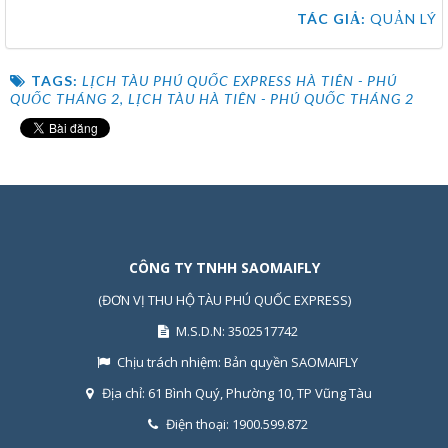
TÁC GIẢ:
QUẢN LÝ
TAGS:
LỊCH TÀU PHÚ QUỐC EXPRESS HÀ TIÊN - PHÚ
QUỐC THÁNG 2
,
LỊCH TÀU HÀ TIÊN - PHÚ QUỐC THÁNG 2
CÔNG TY TNHH SAOMAIFLY
(ĐƠN VỊ THU HỘ TÀU PHÚ QUỐC EXPRESS)
M.S.D.N: 3502517742
Chịu trách nhiệm:
Bản quyền SAOMAIFLY
Địa chỉ:
61 Bình Quý, Phường 10, TP Vũng Tàu
Điện thoại:
1900.599.872