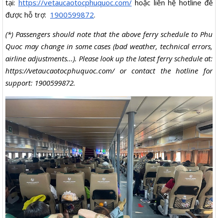
tại:
https://vetaucaotocphuquoc.com/
hoặc liên hệ hotline để
được hỗ trợ:
1900599872
.
(*) Passengers should note that the above ferry schedule to Phu
Quoc may change in some cases (bad weather, technical errors,
airline adjustments...). Please look up the latest ferry schedule at:
https://vetaucaotocphuquoc.com/ or contact the hotline for
support: 1900599872.