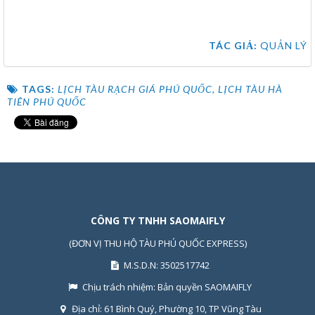
TÁC GIẢ:
QUẢN LÝ
TAGS:
LỊCH TÀU RẠCH GIÁ PHÚ QUỐC
,
LỊCH TÀU HÀ
TIÊN PHÚ QUỐC
CÔNG TY TNHH SAOMAIFLY
(ĐƠN VỊ THU HỘ TÀU PHÚ QUỐC EXPRESS)
M.S.D.N: 3502517742
Chịu trách nhiệm:
Bản quyền SAOMAIFLY
Địa chỉ:
61 Bình Quý, Phường 10, TP Vũng Tàu