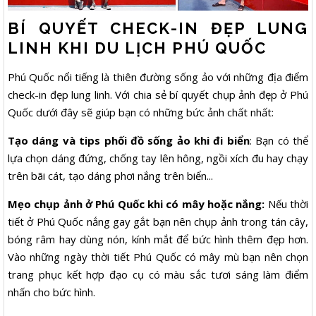
BÍ QUYẾT CHECK-IN ĐẸP LUNG
LINH KHI DU LỊCH PHÚ QUỐC
Phú Quốc nổi tiếng là thiên đường sống ảo với những địa điểm
check-in đẹp lung linh. Với chia sẻ bí quyết chụp ảnh đẹp ở Phú
Quốc dưới đây sẽ giúp bạn có những bức ảnh chất nhất:
Tạo dáng và tips phối đồ sống ảo khi đi biển
: Bạn có thể
lựa chọn dáng đứng, chống tay lên hông, ngồi xích đu hay chạy
trên bãi cát, tạo dáng phơi nắng trên biển...
Mẹo chụp ảnh ở Phú Quốc khi có mây hoặc nắng:
Nếu thời
tiết ở Phú Quốc nắng gay gắt bạn nên chụp ảnh trong tán cây,
bóng râm hay dùng nón, kính mắt để bức hình thêm đẹp hơn.
Vào những ngày thời tiết Phú Quốc có mây mù bạn nên chọn
trang phục kết hợp đạo cụ có màu sắc tươi sáng làm điểm
nhấn cho bức hình.