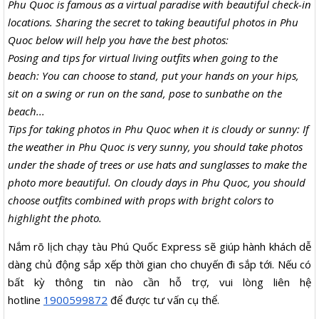
Phu Quoc is famous as a virtual paradise with beautiful check-in
locations. Sharing the secret to taking beautiful photos in Phu
Quoc below will help you have the best photos:
Posing and tips for virtual living outfits when going to the
beach: You can choose to stand, put your hands on your hips,
sit on a swing or run on the sand, pose to sunbathe on the
beach...
Tips for taking photos in Phu Quoc when it is cloudy or sunny: If
the weather in Phu Quoc is very sunny, you should take photos
under the shade of trees or use hats and sunglasses to make the
photo more beautiful. On cloudy days in Phu Quoc, you should
choose outfits combined with props with bright colors to
highlight the photo.
Nắm rõ lịch chạy tàu Phú Quốc Express sẽ giúp hành khách dễ
dàng chủ động sắp xếp thời gian cho chuyến đi sắp tới. Nếu có
bất kỳ thông tin nào cần hỗ trợ, vui lòng liên hệ
hotline
1900599872
để được tư vấn cụ thể.