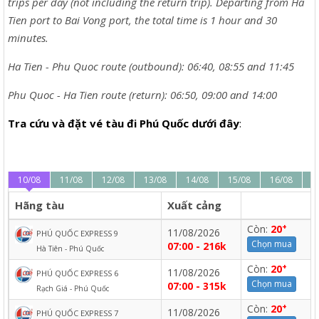
trips per day (not including the return trip). Departing from Ha
Tien port to Bai Vong port, the total time is 1 hour and 30
minutes.
Ha Tien - Phu Quoc route (outbound): 06:40, 08:55 and 11:45
Phu Quoc - Ha Tien route (return): 06:50, 09:00 and 14:00
Tra cứu và đặt vé tàu đi Phú Quốc dưới đây
:
10/08
11/08
12/08
13/08
14/08
15/08
16/08
1
Hãng tàu
Xuất cảng
+
Còn:
20
11/08/2026
PHÚ QUỐC EXPRESS 9
Chọn mua
07:00 - 216k
Hà Tiên - Phú Quốc
+
Còn:
20
11/08/2026
PHÚ QUỐC EXPRESS 6
Chọn mua
07:00 - 315k
Rạch Giá - Phú Quốc
+
Còn:
20
11/08/2026
PHÚ QUỐC EXPRESS 7