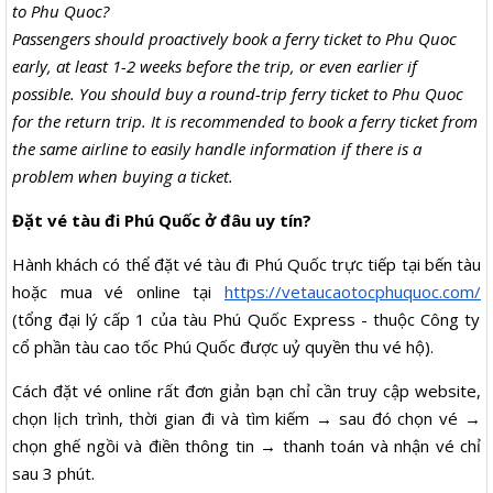
to Phu Quoc?
Passengers should proactively book a ferry ticket to Phu Quoc
early, at least 1-2 weeks before the trip, or even earlier if
possible. You should buy a round-trip ferry ticket to Phu Quoc
for the return trip. It is recommended to book a ferry ticket from
the same airline to easily handle information if there is a
problem when buying a ticket.
Đặt vé tàu đi Phú Quốc ở đâu uy tín?
Hành khách có thể đặt vé tàu đi Phú Quốc trực tiếp tại bến tàu
hoặc mua vé online tại
https://vetaucaotocphuquoc.com/
(tổng đại lý cấp 1 của tàu Phú Quốc Express - thuộc Công ty
cổ phần tàu cao tốc Phú Quốc được uỷ quyền thu vé hộ).
Cách đặt vé online rất đơn giản bạn chỉ cần truy cập website,
chọn lịch trình, thời gian đi và tìm kiếm → sau đó chọn vé →
chọn ghế ngồi và điền thông tin → thanh toán và nhận vé chỉ
sau 3 phút.