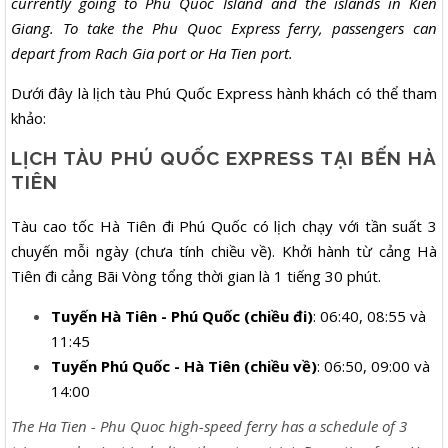
currently going to Phu Quoc Island and the islands in Kien
Giang. To take the Phu Quoc Express ferry, passengers can
depart from Rach Gia port or Ha Tien port.
Dưới đây là lịch tàu Phú Quốc Express hành khách có thể tham
khảo:
LỊCH TÀU PHÚ QUỐC EXPRESS TẠI BẾN HÀ
TIÊN
Tàu cao tốc Hà Tiên đi Phú Quốc có lịch chạy với tần suất 3
chuyến mỗi ngày (chưa tính chiều về). Khởi hành từ cảng Hà
Tiên đi cảng Bãi Vòng tổng thời gian là 1 tiếng 30 phút.
Tuyến Hà Tiên - Phú Quốc (chiều đi)
: 06:40, 08:55 và
11:45
Tuyến Phú Quốc - Hà Tiên (chiều về)
: 06:50, 09:00 và
14:00
The Ha Tien - Phu Quoc high-speed ferry has a schedule of 3