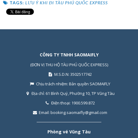
TAGS:
LƯU Ý KHI ĐI TÀU PHÚ QUỐC EXPRESS
CÔNG TY TNHH SAOMAIFLY
(ĐƠN VỊ THU HỘ TÀU PHÚ QUỐC EXPRESS)
M.S.D.N: 3502517742
Chịu trách nhiệm:
Bản quyền SAOMAIFLY
Địa chỉ:
61 Bình Quý, Phường 10, TP Vũng Tàu
Điện thoại:
1900.599.872
Email:
booking.saomaifly@gmail.com
Phòng vé Vũng Tàu