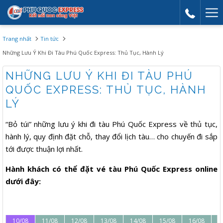
Mor
link
Trang nhất
Tin tức
Những Lưu Ý Khi Đi Tàu Phú Quốc Express: Thủ Tục, Hành Lý
NHỮNG LƯU Ý KHI ĐI TÀU PHÚ
QUỐC EXPRESS: THỦ TỤC, HÀNH
LÝ
“Bỏ túi” những lưu ý khi đi tàu Phú Quốc Express về thủ tục,
hành lý, quy định đặt chỗ, thay đổi lịch tàu… cho chuyến đi sắp
tới được thuận lợi nhất.
Hành khách có thể đặt vé tàu Phú Quốc Express online
dưới đây:
10/08
11/08
12/08
13/08
14/08
15/08
16/08
1