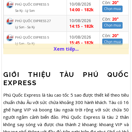
+
Còn:
20
10/08/2026
PHÚ QUỐC EXPRESS 5
Chọn mua
14:00 - 182k
Sa Kỳ - Lý Sơn
+
Còn:
20
10/08/2026
PHÚ QUỐC EXPRESS 27
Chọn mua
14:15 - 182k
Lý Sơn - Sa Kỳ
+
Còn:
20
10/08/2026
PHÚ QUỐC EXPRESS 5
Chọn mua
15:45 - 182k
Lý Sơn - Sa Kỳ
Xem tiếp...
GIỚI THIỆU TÀU PHÚ QUỐC
EXPRESS
Phú Quốc Express là tàu cao tốc 5 sao được thiết kế theo tiêu
chuẩn châu Âu với sức chứa khoảng 300 hành khách. Tàu có 16
ghế hạng VIP và boong tàu ngoài trời rộng với sức chứa 50
người ngắm cảnh biển đảo. Phú Quốc Express là tàu 2 thân
không say sóng và được chia thành 2 khoang: khoang VIP và
khoang phổ thông với đầy đủ tiện nghi hiện đại như: Ghế có khả