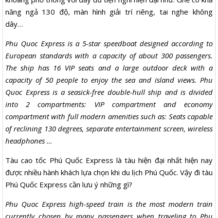
năng ngả 130 độ, màn hình giải trí riêng, tai nghe không
dây…
Phu Quoc Express is a 5-star speedboat designed according to
European standards with a capacity of about 300 passengers.
The ship has 16 VIP seats and a large outdoor deck with a
capacity of 50 people to enjoy the sea and island views. Phu
Quoc Express is a seasick-free double-hull ship and is divided
into 2 compartments: VIP compartment and economy
compartment with full modern amenities such as: Seats capable
of reclining 130 degrees, separate entertainment screen, wireless
headphones …
Tàu cao tốc Phú Quốc Express là tàu hiện đại nhất hiện nay
được nhiều hành khách lựa chọn khi du lịch Phú Quốc. Vậy đi tàu
Phú Quốc Express cần lưu ý những gì?
Phu Quoc Express high-speed train is the most modern train
currently chosen by many passengers when traveling to Phu