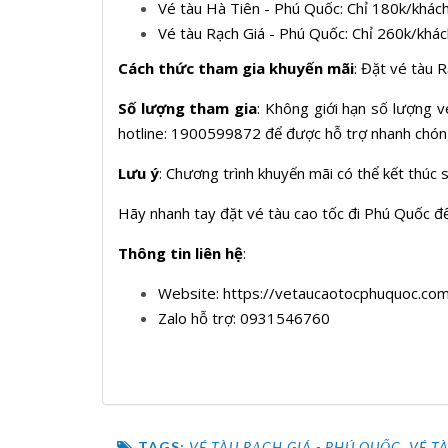
Vé tàu Hà Tiên - Phú Quốc: Chỉ 180k/khác
Vé tàu Rạch Giá - Phú Quốc: Chỉ 260k/khác
Cách thức tham gia khuyến mãi
: Đặt vé tàu 
Số lượng tham gia
: Không giới hạn số lượng v
hotline: 1900599872 để được hỗ trợ nhanh chó
Lưu ý
: Chương trình khuyến mãi có thể kết thúc 
Hãy nhanh tay đặt vé tàu cao tốc đi Phú Quốc để
Thông tin liên hệ
:
Website: https://vetaucaotocphuquoc.co
Zalo hỗ trợ: 0931546760
TAGS:
VÉ TÀU RẠCH GIÁ - PHÚ QUỐC
,
VÉ T