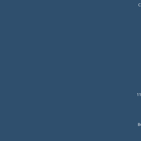
C
11
B