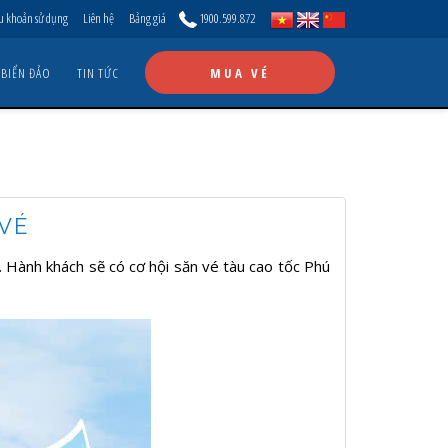
u khoản sử dụng
Liên hệ
Bảng giá
1900.599.872
 BIỂN ĐẢO
TIN TỨC
MUA VÉ
 VÉ
 Hành khách sẽ có cơ hội săn vé tàu cao tốc Phú