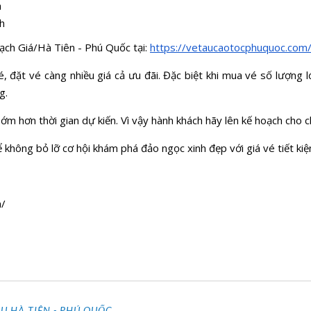
h
h
Rạch Giá/Hà Tiên - Phú Quốc tại:
https://vetaucaotocphuquoc.com
é, đặt vé càng nhiều giá cả ưu đãi. Đặc biệt khi mua vé số lượng 
ng.
sớm hơn thời gian dự kiến. Vì vậy hành khách hãy lên kế hoạch cho
 không bỏ lỡ cơ hội khám phá đảo ngọc xinh đẹp với giá vé tiết kiệ
m/
ÀU HÀ TIÊN - PHÚ QUỐC