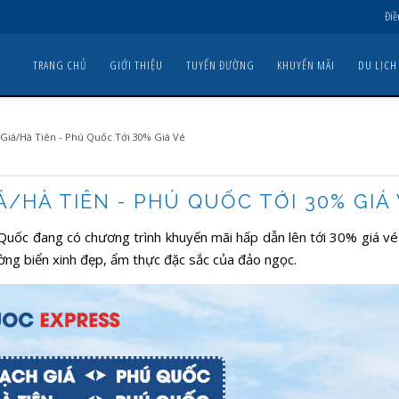
Điề
TRANG CHỦ
GIỚI THIỆU
TUYẾN ĐƯỜNG
KHUYẾN MÃI
DU LỊCH
Giá/Hà Tiên - Phú Quốc Tới 30% Giá Vé
/HÀ TIÊN - PHÚ QUỐC TỚI 30% GIÁ
ốc đang có chương trình khuyến mãi hấp dẫn lên tới 30% giá vé.
ờng biển xinh đẹp, ẩm thực đặc sắc của đảo ngọc.