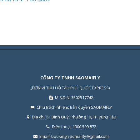
CÔNG TY TNHH SAOMAIFLY
(ĐƠN VỊ THU HỘ TÀU PHÚ QUỐC EXPRESS)
M.S.D.N: 3502517742
Chịu trách nhiệm:
Bản quyền SAOMAIFLY
Địa chỉ:
61 Bình Quý, Phường 10, TP Vũng Tàu
Điện thoại:
1900.599.872
Email:
booking.saomaifly@gmail.com