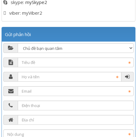
skype:
mySkype2
viber:
myViber2
Gửi phản hồi