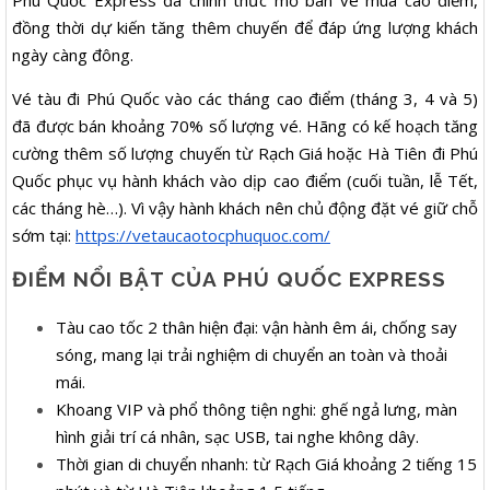
Phú Quốc Express đã chính thức mở bán vé mùa cao điểm,
đồng thời dự kiến tăng thêm chuyến để đáp ứng lượng khách
ngày càng đông.
Vé tàu đi Phú Quốc vào các tháng cao điểm (tháng 3, 4 và 5)
đã được bán khoảng 70% số lượng vé. Hãng có kế hoạch tăng
cường thêm số lượng chuyến từ Rạch Giá hoặc Hà Tiên đi Phú
Quốc phục vụ hành khách vào dịp cao điểm (cuối tuần, lễ Tết,
các tháng hè…). Vì vậy hành khách nên chủ động đặt vé giữ chỗ
sớm tại:
https://vetaucaotocphuquoc.com/
ĐIỂM NỔI BẬT CỦA PHÚ QUỐC EXPRESS
Tàu cao tốc 2 thân hiện đại: vận hành êm ái, chống say
sóng, mang lại trải nghiệm di chuyển an toàn và thoải
mái.
Khoang VIP và phổ thông tiện nghi: ghế ngả lưng, màn
hình giải trí cá nhân, sạc USB, tai nghe không dây.
Thời gian di chuyển nhanh: từ Rạch Giá khoảng 2 tiếng 15