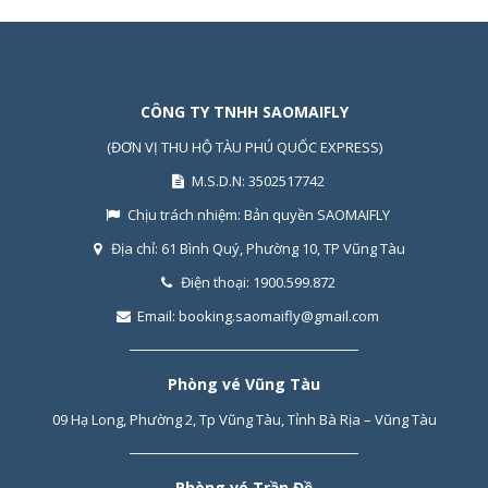
CÔNG TY TNHH SAOMAIFLY
(ĐƠN VỊ THU HỘ TÀU PHÚ QUỐC EXPRESS)
M.S.D.N: 3502517742
Chịu trách nhiệm:
Bản quyền SAOMAIFLY
Địa chỉ:
61 Bình Quý, Phường 10, TP Vũng Tàu
Điện thoại:
1900.599.872
Email:
booking.saomaifly@gmail.com
Phòng vé Vũng Tàu
09 Hạ Long, Phường 2, Tp Vũng Tàu, Tỉnh Bà Rịa – Vũng Tàu
Phòng vé Trần Đề