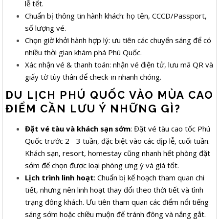
lễ tết.
Chuẩn bị thông tin hành khách: họ tên, CCCD/Passport,
số lượng vé.
Chọn giờ khởi hành hợp lý: ưu tiên các chuyến sáng để có
nhiều thời gian khám phá Phú Quốc.
Xác nhận vé & thanh toán: nhận vé điện tử, lưu mã QR và
giấy tờ tùy thân để check-in nhanh chóng.
DU LỊCH PHÚ QUỐC VÀO MÙA CAO
ĐIỂM CẦN LƯU Ý NHỮNG GÌ?
Đặt vé tàu và khách sạn sớm
: Đặt vé tàu cao tốc Phú
Quốc trước 2 - 3 tuần, đặc biệt vào các dịp lễ, cuối tuần.
Khách sạn, resort, homestay cũng nhanh hết phòng đặt
sớm để chọn được loại phòng ưng ý và giá tốt.
Lịch trình linh hoạt
: Chuẩn bị kế hoạch tham quan chi
tiết, nhưng nên linh hoạt thay đổi theo thời tiết và tình
trạng đông khách. Ưu tiên tham quan các điểm nổi tiếng
sáng sớm hoặc chiều muộn để tránh đông và nắng gắt.