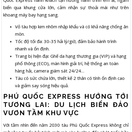
Quốc Express hành khách tận hưởng hành trình êm ái, ngắm
biển qua khung cửa lớn, cảm nhận sự thoải mái như trên
khoang máy bay hạng sang.
Vỏ tàu hợp kim nhôm nhập khẩu và có khả năng chống ăn
mòn.
Tốc độ tối đa: 30-35 hải lý/giờ, đảm bảo hành trình
nhanh và ổn định.
Trang bị hiện đại: Ghế da hạng thương gia (VIP) và hạng
phổ thông (ECO), màn hình giải trí, hệ thống an toàn
hàng hải, camera giám sát 24/24…
Tàu có sức chứa lớn, thiết kế 2 thân có tính ổn định cao
và giảm say sóng hiệu quả.
PHÚ QUỐC EXPRESS HƯỚNG TỚI
TƯƠNG LAI: DU LỊCH BIỂN ĐẢO
VƯƠN TẦM KHU VỰC
Với tầm nhìn đến năm 2030 tàu Phú Quốc Express không chỉ