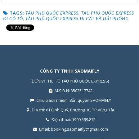
TAGS:
TÀU PHÚ QUỐC EXPRESS
,
TÀU PHÚ QUỐC EXPRESS
ĐI CÔ TÔ
,
TÀU PHÚ QUỐC EXPRESS ĐI CÁT BÀ HẢI PHÒNG
CÔNG TY TNHH SAOMAIFLY
(ĐƠN VỊ THU HỘ TÀU PHÚ QUỐC EXPRESS)
M.S.D.N: 3502517742
Chịu trách nhiệm:
Bản quyền SAOMAIFLY
Địa chỉ:
61 Bình Quý, Phường 10, TP Vũng Tàu
Điện thoại:
1900.599.872
Email:
booking.saomaifly@gmail.com