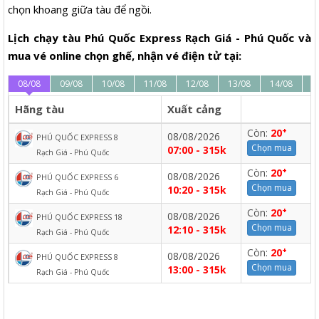
chọn khoang giữa tàu để ngồi.
Lịch chạy tàu Phú Quốc Express Rạch Giá - Phú Quốc và
mua vé online chọn ghế, nhận vé điện tử tại:
08/08
09/08
10/08
11/08
12/08
13/08
14/08
1
Hãng tàu
Xuất cảng
+
Còn:
20
08/08/2026
PHÚ QUỐC EXPRESS 8
Chọn mua
07:00 - 315k
Rạch Giá - Phú Quốc
+
Còn:
20
08/08/2026
PHÚ QUỐC EXPRESS 6
Chọn mua
10:20 - 315k
Rạch Giá - Phú Quốc
+
Còn:
20
08/08/2026
PHÚ QUỐC EXPRESS 18
Chọn mua
12:10 - 315k
Rạch Giá - Phú Quốc
+
Còn:
20
08/08/2026
PHÚ QUỐC EXPRESS 8
Chọn mua
13:00 - 315k
Rạch Giá - Phú Quốc