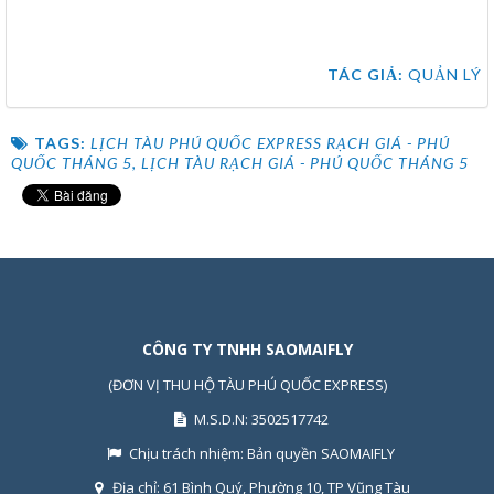
TÁC GIẢ:
QUẢN LÝ
TAGS:
LỊCH TÀU PHÚ QUỐC EXPRESS RẠCH GIÁ - PHÚ
QUỐC THÁNG 5
,
LỊCH TÀU RẠCH GIÁ - PHÚ QUỐC THÁNG 5
CÔNG TY TNHH SAOMAIFLY
(ĐƠN VỊ THU HỘ TÀU PHÚ QUỐC EXPRESS)
M.S.D.N: 3502517742
Chịu trách nhiệm:
Bản quyền SAOMAIFLY
Địa chỉ:
61 Bình Quý, Phường 10, TP Vũng Tàu